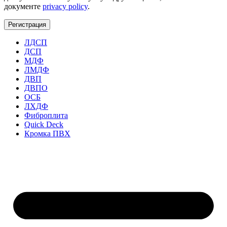
документе
privacy policy
.
Регистрация
ЛДСП
ДСП
МДФ
ЛМДФ
ДВП
ДВПО
ОСБ
ЛХДФ
Фиброплита
Quick Deck
Кромка ПВХ