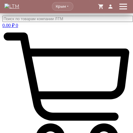
Крым
Перейти
к
0.00
₽
0
содержимому