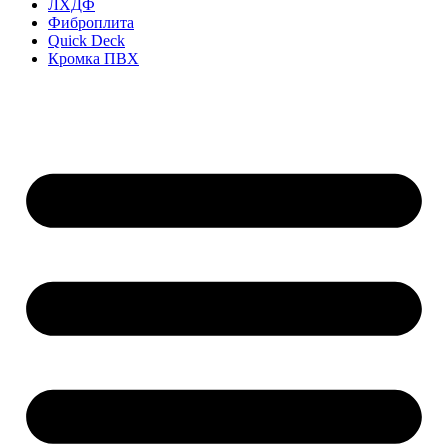
ЛХДФ
Фиброплита
Quick Deck
Кромка ПВХ