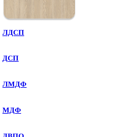
ЛДСП
ДСП
ЛМДФ
МДФ
ДВПО