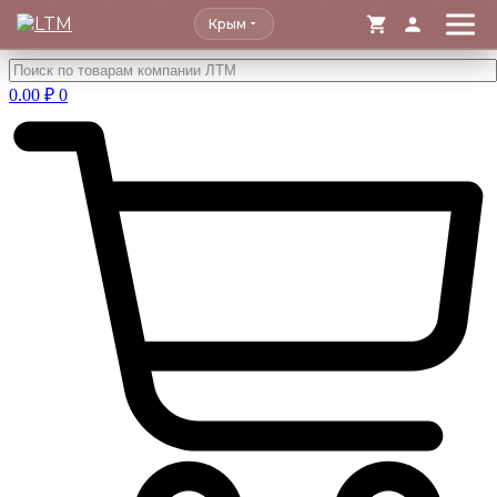
Крым
Перейти
к
0.00
₽
0
содержимому