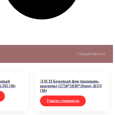
Статьи
Новости
емный
ЛДСП Бежевый фон (шампань,
КДП (38)
шагрень) (2750*1830*16мм), ВЛД
(38)
Узнать стоимость