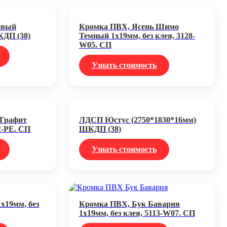
овый
Кромка ПВХ, Ясень Шимо
КДП (38)
Темный 1х19мм, без клея, 3128-
W05. СП
Узнать стоимость
 Графит
ЛДСП Юстус (2750*1830*16мм)
2-PE. СП
ШКДП (38)
Узнать стоимость
х19мм, без
Кромка ПВХ, Бук Бавария
1х19мм, без клея, 5113-W07. СП