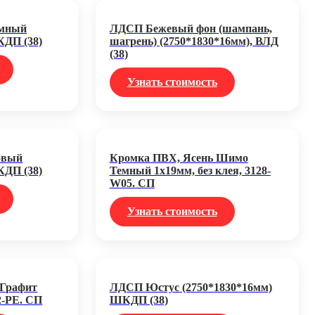
емный
ЛДСП Бежевый фон (шампань,
КДП (38)
шагрень) (2750*1830*16мм), ВЛД
(38)
Узнать стоимость
овый
Кромка ПВХ, Ясень Шимо
КДП (38)
Темный 1х19мм, без клея, 3128-
W05. СП
Узнать стоимость
 Графит
ЛДСП Юстус (2750*1830*16мм)
2-PE. СП
ШКДП (38)