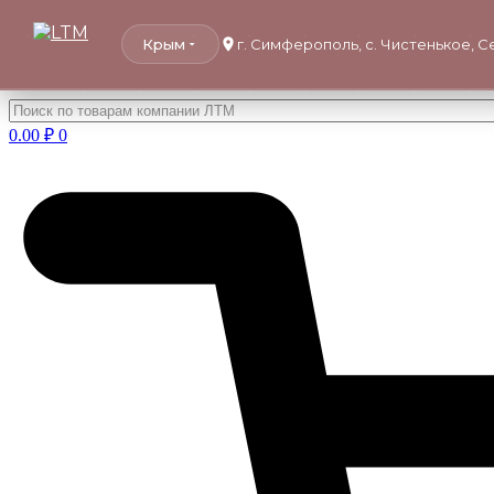
Крым
г. Симферополь, с. Чистенькое, 
Перейти
к
0.00
₽
0
содержимому