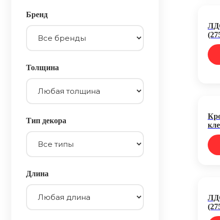
Бренд
ЛД
(27
Толщина
Кро
Тип декора
кле
Длина
ЛД
(27