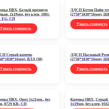
омка ПВХ, Белый премиум
ЛДСП Бетон Пайн т
дкая. 2х19мм, без клея, 1001-
(2750*1830*16мм), Ш
1 EG. СП
Узнать стоимость
Узнать стоимость
СП Серый камень
ЛДСП Пыльный Роз
50*1830*16мм), ВЛД (38)
(2750*1830*16мм), Ш
Узнать стоимость
Узнать стоимость
мка ПВХ, Орех 1х21мм., без
Кромка ПВХ, Серый
я, 0729 KR, СП
1х19мм, без клея, 016