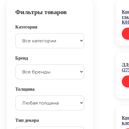
Фильтры товаров
Кр
гла
К0
Категория
Бренд
ЛД
(27
Толщина
Кро
Тип декора
кле