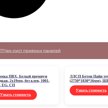
ПТ
Чек-лист приёмки панелей
омка ПВХ, Белый премиум
ЛДСП Бетон Пайн т
дкая. 2х19мм, без клея, 1001-
(2750*1830*16мм), Ш
1 EG. СП
Узнать стоимость
Узнать стоимость