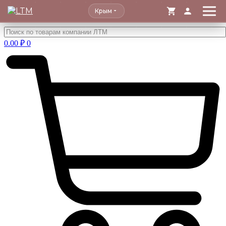
Крым
Перейти
к
0.00
₽
0
содержимому