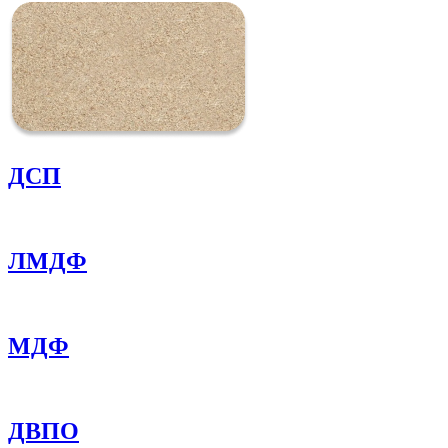
ДСП
ЛМДФ
МДФ
ДВПО