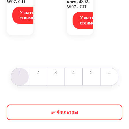
W07. СП
клея, 4892-
W07 . СП
Узнать
стоимость
Узнать
стоимость
1
2
3
4
5
→
Фильтры