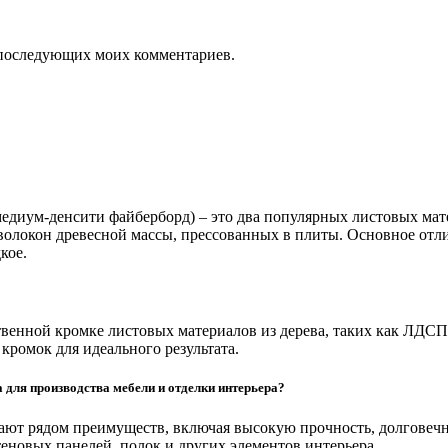
ля последующих моих комментариев.
диум-денсити файберборд) – это два популярных листовых мате
волокон древесной массы, прессованных в плиты. Основное отли
кое.
твенной кромке листовых материалов из дерева, таких как ЛДС
кромок для идеального результата.
 для производства мебели и отделки интерьера?
ают рядом преимуществ, включая высокую прочность, долговечн
теновых панелей, полок и других элементов интерьера.