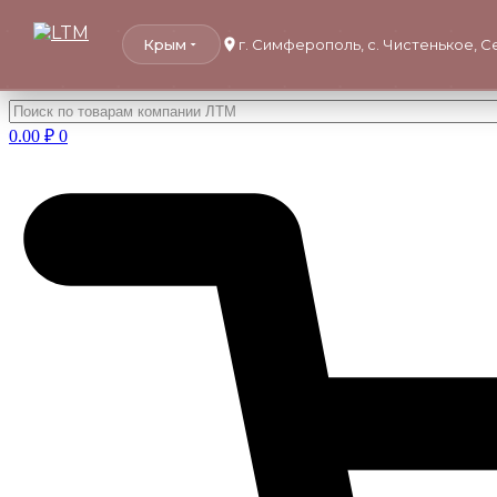
Крым
г. Симферополь, с. Чистенькое, 
Перейти
к
0.00
₽
0
содержимому