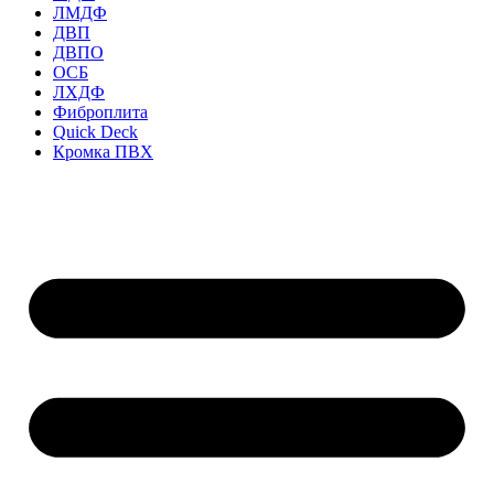
ЛМДФ
ДВП
ДВПО
ОСБ
ЛХДФ
Фиброплита
Quick Deck
Кромка ПВХ