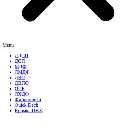
Menu
ЛДСП
ДСП
МДФ
ЛМДФ
ДВП
ДВПО
ОСБ
ЛХДФ
Фиброплита
Quick Deck
Кромка ПВХ